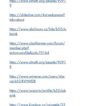
https://www.slmath.org/people/9091
9
https://slideslive.com/4vcyedoavxax?
tab=about
https://www.abclinuxu.cz/lide/b52clu
bpink
https://www.clashfarmer.com/forum/
member.php?
action=profile&uid=70164
https://www.slmath.org/people/9091
9
https://www.universe.com/users/nha-
cai-b52-RVHWD8
https://www.iwara.tv/profile/b52club
pink
https://www.kinobox.cz/uzivatele/25