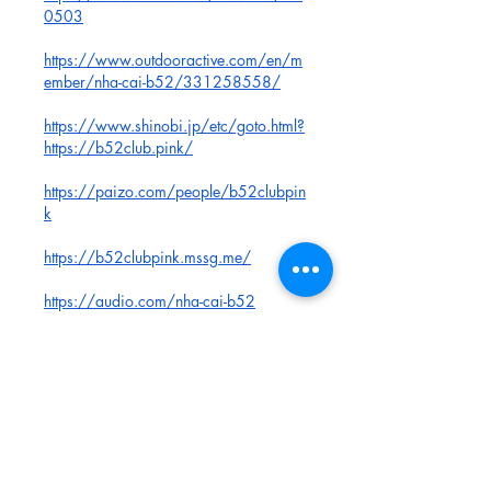
0503
https://www.outdooractive.com/en/m
ember/nha-cai-b52/331258558/
https://www.shinobi.jp/etc/goto.html?
https://b52club.pink/
https://paizo.com/people/b52clubpin
k
https://b52clubpink.mssg.me/
https://audio.com/nha-cai-b52
https://uiverse.io/profile/nhci_5200
https://garaz.autorevue.cz/memberlist.
php?mode=viewprofile&u=221399
https://www.podchaser.com/users/hn
gockhanh305