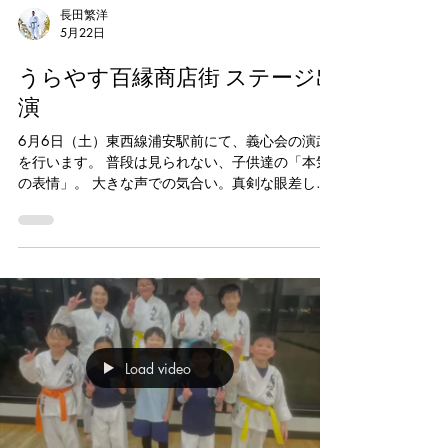
長田繁洋
5月22日
うらやす百縁商店街 ステージ出
演
6月6日（土）東西線浦安駅前にて、義心会の演武
を行います。 普段は見られない、子供達の「本気
の表情」。 大きな声での気合い。真剣な眼差し。
全力で挑戦する姿。 日々の稽古で積み重ねてきた
努力を、10分間の演武に込めて披露いたします。
小さな子供達も、この日のために一生懸命頑張っ
ています。 是非、会場で温かい応援をお願いいた
します。 【出演時間】12:55〜（約10分） 【場
所】東西線 浦安駅前 #うらやす百縁商店街 #浦安
イベント #浦安駅 #浦安 #新浦安
Load video