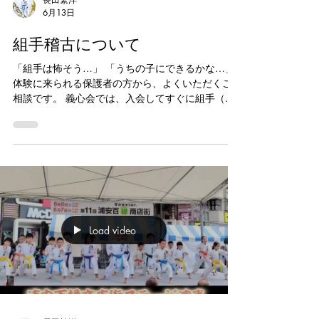
6月13日
空手キッズ
組手稽古について
「組手は怖そう…」 「うちの子にできるかな…」
体験に来られる保護者の方から、よくいただくご
相談です。 義心会では、入会してすぐに組手（試
合形式の稽古）を行うことはありません。 まずは
礼儀や挨拶、立ち方・構え方・基本動作などをし
っかり身につけることから始めます。 その後、一
人ひとりの成長に合わせて段階的に組手の稽古へ
進み、道場内での試合形式の練習、練習試合、大
会出場へとステップアップしていきます。 「勝つ
こと」だけを目的にするのではなく、相手を思い
やる心やチャレンジする勇気、自分自身と向き合
Load video
う強さを育てることを大切にしています。 初めて
のお子様でも安心して取り組める環境を整えてお
りますので、ぜひ一度体験にお越しください。 義
心会では、礼儀・努力・思いやりを大切にしなが
ら、子供たちの成長を全力でサポートしていま
す。 #義心会 #浦安空手 #空手教室 #習い事浦安 #