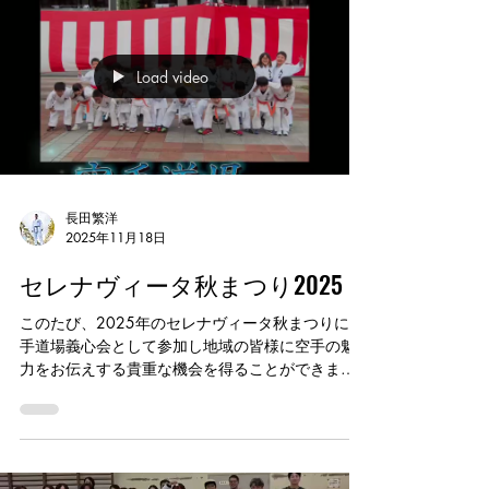
す。 これからも武道を通じた地域とのつながりを
大切にしていきたいと思います。
Load video
長田繁洋
2025年11月18日
セレナヴィータ秋まつり2025
このたび、2025年のセレナヴィータ秋まつりに空
手道場義心会として参加し地域の皆様に空手の魅
力をお伝えする貴重な機会を得ることができまし
た。 体験コーナーでは多くの方々に空手に触れて
いただき、ミット打ちなどを通して楽しんでいた
だけたかと思います。 また、ステージでの演武の
際には、温かい目でご覧いただき本当にありがと
うございました。皆様に見守っていただけたこと