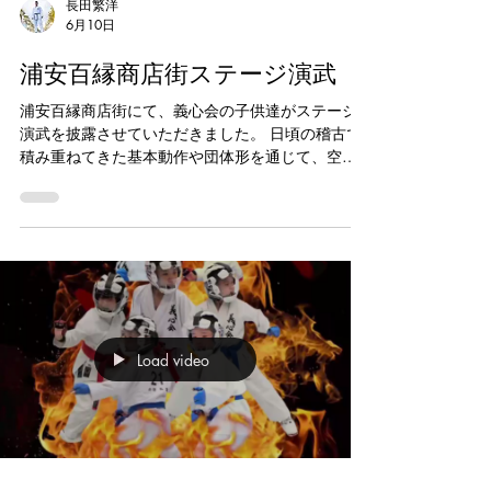
空手キッズ
長田繁洋
6月10日
浦安百縁商店街ステージ演武
浦安百縁商店街にて、義心会の子供達がステージ
演武を披露させていただきました。 日頃の稽古で
積み重ねてきた基本動作や団体形を通じて、空手
の魅力と子供達の成長した姿を地域の皆様にお届
けする機会となりました。 緊張していた子もいま
したが、一人ひとりが最後まで全力で演武し、仲
間と心を一つにしてやり遂げる姿を見せてくれま
した。 この経験は、子供達にとって大きな自信と
なり、素晴らしい思い出になったことと思いま
す。 ご観覧いただいた皆様、運営関係者の皆様、
貴重な機会をいただきありがとうございました。
Load video
これからも空手を通じて、礼儀や努力することの
大切さを伝えながら、子供達と共に成長してまい
ります。 #義心会 #浦安空手 #浦安百縁商店街 #空
手キッズ #習い事浦安