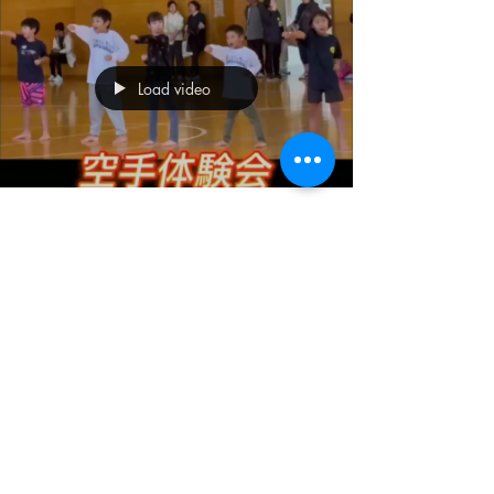
Load video
長田繁洋
2025年11月6日
カルチャースポーツ東野スポー
ツフェスタ
このたび「カルチャースポーツ東野スポーツフェ
スタ」に、空手道場義心会として参加いたしま
す。 当日は13時45分から14時45分まで、当道場
による空手の体験会を行います。 実際に空手の基
本動作やミット打ちを子供から大人まで体験して
いただけますので、ぜひお気軽にご参加くださ