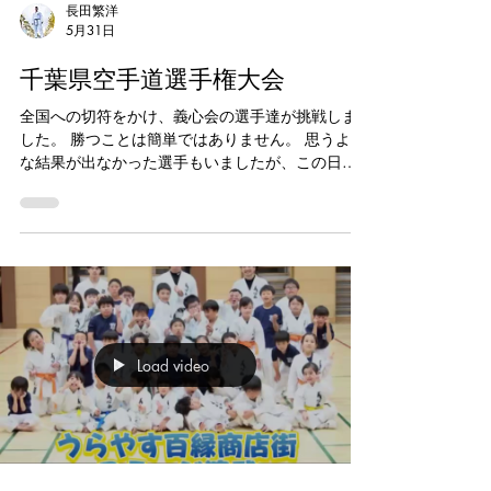
長田繁洋
5月31日
千葉県空手道選手権大会
全国への切符をかけ、義心会の選手達が挑戦しま
した。 勝つことは簡単ではありません。 思うよう
な結果が出なかった選手もいましたが、この日の
ために積み重ねてきた努力は決して無駄ではあり
ません。 悔し涙を流した選手。 あと一歩届かなか
った選手。 見事に結果を掴み取った選手。 それぞ
れに違う結果がありましたが、全員が自分自身と
向き合い、全力で戦いました。 そして何より、仲
間の試合を全力で応援し、支え合う姿は義心会の
誇りです。 子供達を支えてくださった保護者の皆
様、大会運営の皆様、審判の先生方、そして対戦
Load video
していただいた選手・関係者の皆様、心より感謝
申し上げます。 今回の経験を糧に、また次の目標
へ向かって歩み続けます。 全国大会への挑戦も始
まります。 義心会はこれからも仲間と共に挑戦
し、成長し続けます。 #浦安市空手教室 #新浦安習
い事 #空手キッズ #習い事選び #浦安市