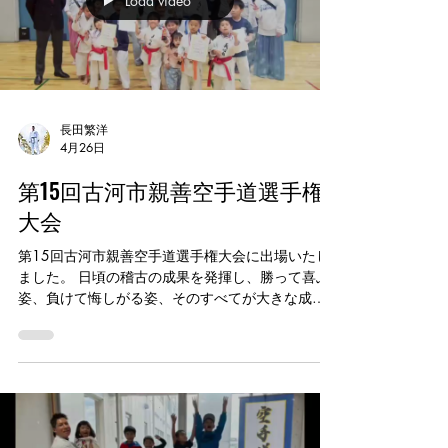
Load video
#浦安空手教室 #子供習い事 #礼儀と集中力 #空手
体験募集中
長田繁洋
4月26日
第15回古河市親善空手道選手権
大会
第15回古河市親善空手道選手権大会に出場いたし
ました。 日頃の稽古の成果を発揮し、勝って喜ぶ
姿、負けて悔しがる姿、そのすべてが大きな成長
につながる貴重な経験となりました。 試合に挑戦
するたびに、技術だけでなく心も強くなっていき
ます。 これからも義心会は、一人ひとりの挑戦と
成長を全力でサポートしてまいります。 大会関係
者の皆様、対戦してくださった選手の皆様、応援
してくださった皆様、ありがとうございました。