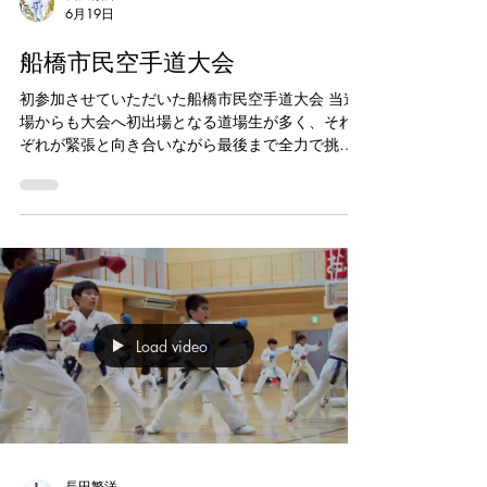
6月19日
習い事 #浦安市習い事 #空手体験 #小学生習い事
船橋市民空手道大会
初参加させていただいた船橋市民空手道大会 当道
場からも大会へ初出場となる道場生が多く、それ
ぞれが緊張と向き合いながら最後まで全力で挑戦
しました。 入賞した人も、悔しい思いをした人も
いましたが、大会という舞台で挑戦した経験は今
後の大きな成長につながると思います。 また、応
援や仲間への声掛けなど、チームとしての姿勢も
素晴らしかったです。一人で戦う個人戦ではあり
ますが、仲間の頑張りを応援し、支え合う姿に成
長を感じました。 対戦してくださった選手の皆
様、各道場の先生方、公平な判定で大会を支えて
Load video
くださった審判の先生方に心より感謝申し上げま
す。 大会運営に携わってくださった皆様、ありが
とうございました。 また、温かくサポートしてく
ださった保護者の皆様にも感謝申し上げます。 今
回見つかった課題をこれからの稽古に活かし、次
の目標に向けてまた頑張っていきましょう。 #浦
安空手 #新浦安習い事 #浦安市習い事 #空手教室 #
長田繁洋