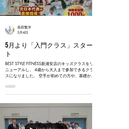
長田繁洋
5月4日
5月より「入門クラス」スター
ト
BEST STYLE FITNESS新浦安店のキッズクラスをリ
ニューアルし、 4歳から大人まで参加できるクラ
スになりました。 空手が初めての方や、基礎から
学びたい方向けに、 1回60分で無理なく取り組め
る内容です。 お子様のはじめての習い事としては
もちろん、 運動が苦手なお子様の基礎づくりにも
最適です。 大人の方も、運動不足解消や武道を始
めるきっかけとしてご参加いただけます。 親子で
の参加も可能です。 【入門クラス】 水曜日
16:30〜17:30 金曜日 16:30〜17:30 体験も随時
受付中です。 お気軽にご参加ください。 #義心会