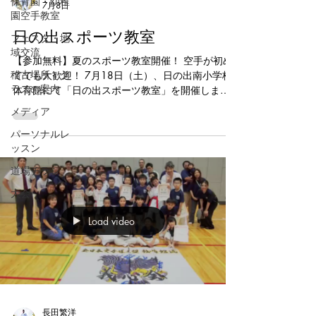
保育園・幼稚
7月8日
園空手教室
日の出スポーツ教室
フェスタ・地
域交流
【参加無料】夏のスポーツ教室開催！ 空手が初め
稽古場所・ク
てでも大歓迎！ 7月18日（土）、日の出南小学校
ラスの案内
体育館にて「日の出スポーツ教室」を開催しま
す！ 「習い事を始めてみたい」 「身体を動かすの
メディア
が好き」 「礼儀や集中力を身につけたい」 そんな
パーソナルレ
お子様におすすめの体験イベントです。 義心会に
ッスン
よる演武も実施！ 基本・形・組手を通じて、空手
の魅力や子ども達の成長した姿をぜひご覧くださ
道場チラシ
い。 普段見学されている保護者の皆様も、お子様
大会
と一緒に汗を流しながらお楽しみいただけます。
【日時】 7月18日（土） 【会場】 日の出南小学校
Load video
体育館 【住所】 〒279-0013 千葉県浦安市日の出
5-4-4 【スケジュール】 ■13:00〜13:40 幼年体験
会（年少〜年長） ■14:15〜14:30 義心会演武
（基本・形・組手） ■15:00〜16:00 小学生以上体
験会 【参加費】 無料 ご家族やお友達をお誘い合わ
せのうえ、ぜひお気軽にご参加ください！ 皆様の
ご参加をお待ちしております。 #浦安空手 #新浦安
長田繁洋