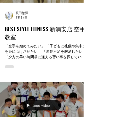
長田繁洋
5月14日
BEST STYLE FITNESS 新浦安店 空手
教室
「空手を始めてみたい」 「子どもに礼儀や集中力
を身につけさせたい」 「運動不足を解消したい」
「夕方の早い時間帯に通える習い事を探してい
る」 そんな方におすすめの空手教室です。 空手を
通じて、 ・礼儀、あいさつ ・集中力 ・体幹、バラ
ンス能力 ・挑戦する心 を育てます。 4歳から大人
まで参加可能。 初心者の方、親子での参加も歓迎
です。 16時30分から始まるクラスもあり、 幼稚
園・保育園・学校帰りに通いやすい時間帯です。
【入門クラス】 水曜日 16:30〜17:30 金曜日
16:30〜17:30 【初級クラス】 月曜日 16:30〜
Load video
18:00 木曜日 16:45〜18:15 【合同クラス】 水曜
日 17:30〜19:00 【会場】 BEST STYLE FITNESS 新