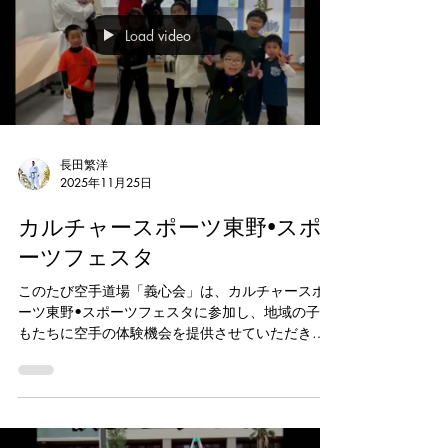
Load video
長田繁洋
2025年11月25日
カルチャースポーツ東野•スポ
ーツフェスタ
このたび空手道場「義心会」は、カルチャースポ
ーツ東野•スポーツフェスタに参加し、地域の子ど
もたちに空手の体験機会を提供させていただきま
した。 子どもたちが空手に触れ、礼儀や心の強さ
を楽しく学んでくれたことはとても大きな喜びで
す。 こうした交流を通じて、地域の皆さまと一緒
に素晴らしい時間を共有でき、地域社会へのささ
やかな貢献ができたことを心より嬉しく思いま