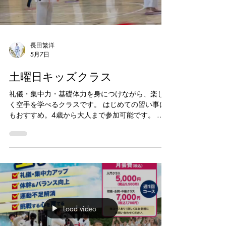
います。 空手を通じて、強さだけでなく、人とし
ての成長を大切にしています。 道場生募集中で
す。 体験をご希望の方は、お気軽にお問い合わせ
ください。 #浦安空手 #新浦安習い事 #浦安習い事
#空手キッズ #義心会
長田繁洋
5月7日
土曜日キッズクラス
礼儀・集中力・基礎体力を身につけながら、楽し
く空手を学べるクラスです。 はじめての習い事に
もおすすめ。4歳から大人まで参加可能です。 親
子で一緒に始めたい方や、運動不足解消・武道に
触れてみたい大人の方にもおすすめです。 初心者
大歓迎。体験も受付中です。 ■会場 浦安市立 南小
学校 〒279-0041千葉県浦安市堀江５丁目４−1 ■
日時 土曜日18:00〜19:00 空手道場 義心会 #浦安
空手 #新浦安 #空手キッズ #習い事 #空手道場
Load video