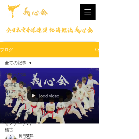
ブログ
全ての記事
全ての記事
空手初心者の
方はこちらを
Load video
ご覧くださ
い。
義心会の日常
セミナー / 出
稽古
長田繁洋