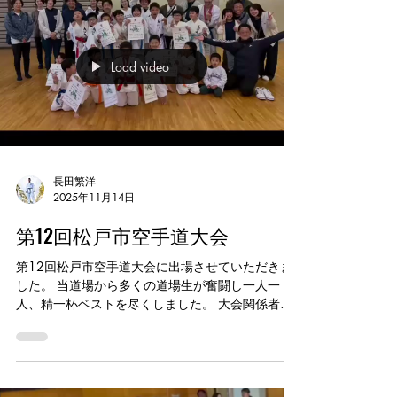
に心から感謝しております。 空手を通して地域に
貢献できたことを大変光栄に思い、今後も地域に
親しまれる道場を目指して精進してまいります。
Load video
長田繁洋
2025年11月14日
第12回松戸市空手道大会
第12回松戸市空手道大会に出場させていただきま
した。 当道場から多くの道場生が奮闘し一人一
人、精一杯ベストを尽くしました。 大会関係者
様、審判の先生方、対戦いただいた選手の皆様、
ありがとうございました。