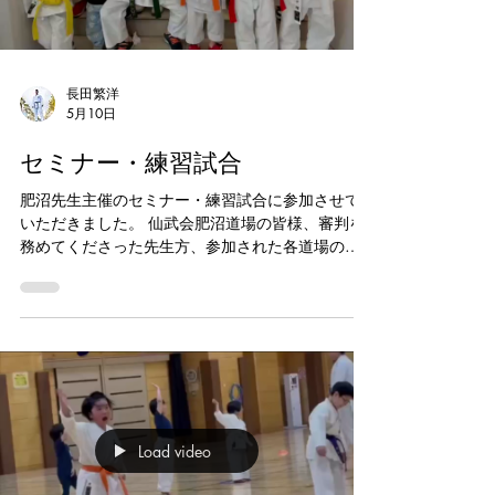
浦安店 【住所】 〒279-0013 千葉県浦安市日の出
5-7-3 【体験レッスン】 1回 1,100円（税込） DM
よりお気軽にお問い合わせください。 #浦安習い
事 #新浦安習い事 #浦安空手 #新浦安空手 #空手教
室
長田繁洋
5月10日
セミナー・練習試合
肥沼先生主催のセミナー・練習試合に参加させて
いただきました。 仙武会肥沼道場の皆様、審判を
務めてくださった先生方、参加された各道場の先
生方、そして対戦してくださった選手の皆様、あ
りがとうございました。 【特別講師】 ■ 原田明莉
先生（現ナショナルチーム） 上級・中級クラスを
ご指導いただきました。 ■ ともぞ～先生（空手
YouTuber） 初級クラスをご指導いただきました。
トップレベルの選手・指導者から直接学ぶことが
でき、子どもたちにとって大変貴重な経験となり
ました。 義心会では、定期的に出稽古や練習試合
Load video
に参加しています。 技術向上だけでなく、他道場
の仲間との交流を通じて、礼儀や社会性を育てて