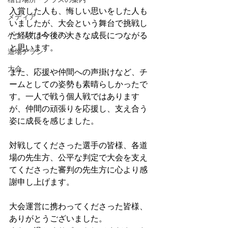
入賞した人も、悔しい思いをした人も
メディア
いましたが、大会という舞台で挑戦し
パーソナルレッスン
た経験は今後の大きな成長につながる
と思います。
道場チラシ
大会
また、応援や仲間への声掛けなど、チ
ームとしての姿勢も素晴らしかったで
す。一人で戦う個人戦ではあります
が、仲間の頑張りを応援し、支え合う
姿に成長を感じました。
対戦してくださった選手の皆様、各道
場の先生方、公平な判定で大会を支え
てくださった審判の先生方に心より感
謝申し上げます。
大会運営に携わってくださった皆様、
ありがとうございました。