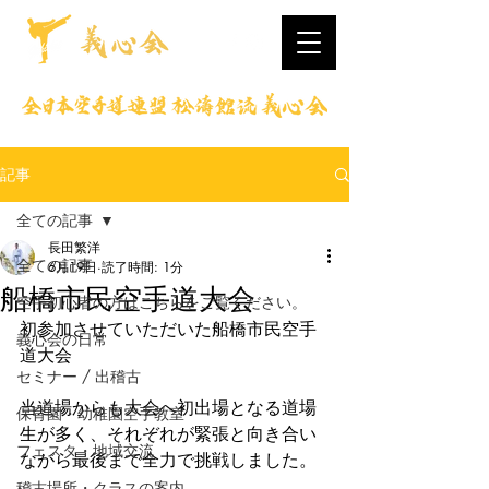
記事
全ての記事
長田繁洋
全ての記事
6月19日
読了時間: 1分
船橋市民空手道大会
空手初心者の方はこちらをご覧ください。
初参加させていただいた船橋市民空手
義心会の日常
道大会
セミナー / 出稽古
当道場からも大会へ初出場となる道場
保育園・幼稚園空手教室
生が多く、それぞれが緊張と向き合い
フェスタ・地域交流
ながら最後まで全力で挑戦しました。
稽古場所・クラスの案内