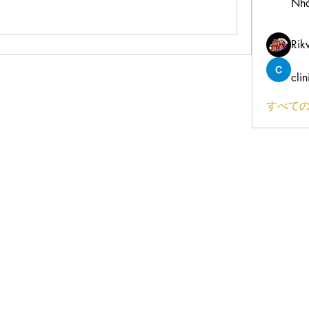
Nhà
Rik
cli
すべての
Tel: 070-9011-5822
Email:
office@gishinkai.com