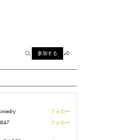
ログイン
 / 体験
ブログ
More
参加する
ー
oniedry
フォロー
dry
s847
フォロー