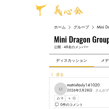
ホーム
グループ
Mini D
Mini Dragon Group
公開
·
48名のメンバー
ディスカッション
メデ
戻る
matrixfauly141020
2026年5月28日
·
さんがグ
matrixfauly141020
0
0件のコメント