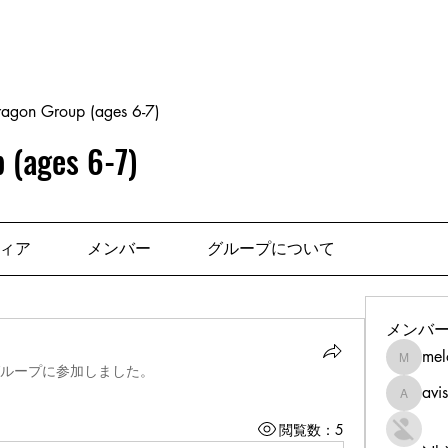
ホーム
理念
指導者
News
料金
見学
ragon Group (ages 6-7)
 (ages 6-7)
ィア
メンバー
グループについて
メンバ
mel
melonie
ループに参加しました。
avi
avis847
閲覧数：5