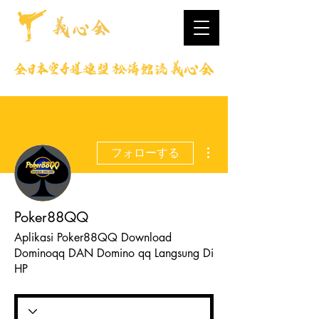
その他
フォローする
Poker88QQ
Aplikasi Poker88QQ Download
Dominoqq DAN Domino qq Langsung Di
HP