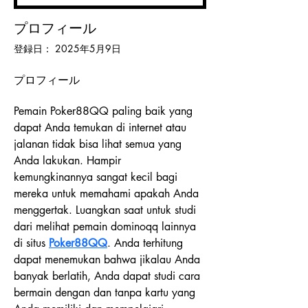
プロフィール
登録日： 2025年5月9日
プロフィール
Pemain Poker88QQ paling baik yang 
dapat Anda temukan di internet atau 
jalanan tidak bisa lihat semua yang 
Anda lakukan. Hampir 
kemungkinannya sangat kecil bagi 
mereka untuk memahami apakah Anda 
menggertak. Luangkan saat untuk studi 
dari melihat pemain dominoqq lainnya 
di situs 
Poker88QQ
. Anda terhitung 
dapat menemukan bahwa jikalau Anda 
banyak berlatih, Anda dapat studi cara 
bermain dengan dan tanpa kartu yang 