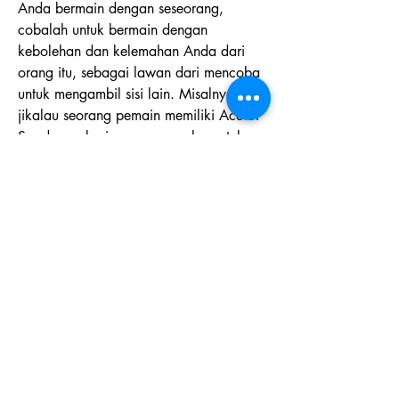
Anda bermain dengan seseorang, 
cobalah untuk bermain dengan 
kebolehan dan kelemahan Anda dari 
orang itu, sebagai lawan dari mencoba 
untuk mengambil sisi lain. Misalnya, 
jikalau seorang pemain memiliki Ace of 
Spades maka jangan mencoba untuk 
mengambil Queen of Clubs.
Alasan mengapa Poker88QQ adalah 
ide yang bagus adalah bahwa Ace of 
Spades bukan kartu lemah agar wajib 
disimpan di dalam pemain dengan 
keyakinan diri rendah. Jika Anda tidak 
bisa memainkan permainan dengan 
keyakinan diri yang lebih rendah maka 
berhentilah bermain dengan pemain itu. 
Maka dapat susah bagi Anda untuk 
memainkan tangan keyakinan diri yang 