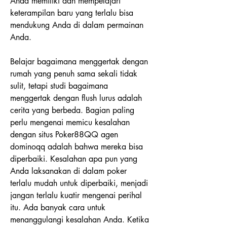
Anda memiliki dan mempelajari 
keterampilan baru yang terlalu bisa 
mendukung Anda di dalam permainan 
Anda. 
Belajar bagaimana menggertak dengan 
rumah yang penuh sama sekali tidak 
sulit, tetapi studi bagaimana 
menggertak dengan flush lurus adalah 
cerita yang berbeda. Bagian paling 
perlu mengenai memicu kesalahan 
dengan situs Poker88QQ agen 
dominoqq adalah bahwa mereka bisa 
diperbaiki. Kesalahan apa pun yang 
Anda laksanakan di dalam poker 
terlalu mudah untuk diperbaiki, menjadi 
jangan terlalu kuatir mengenai perihal 
itu. Ada banyak cara untuk 
menanggulangi kesalahan Anda. Ketika 