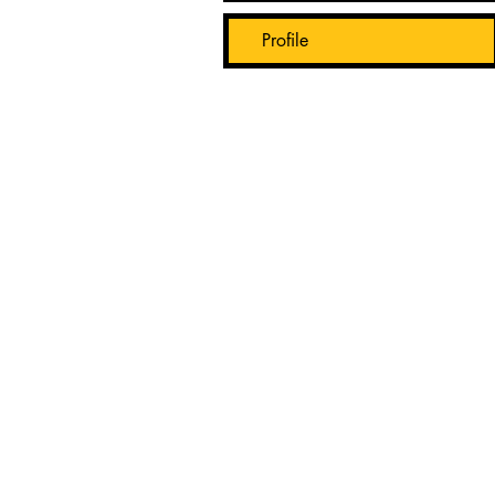
Profile