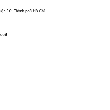
uận 10, Thành phố Hồ Chí 
aoo8