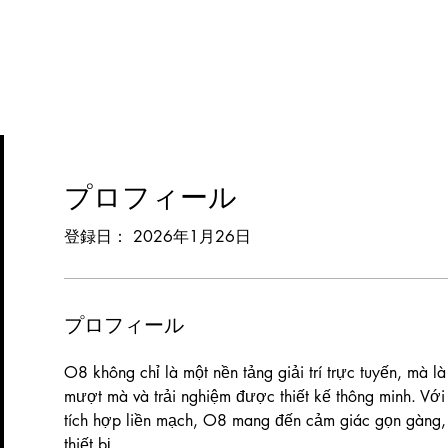
ホーム
理念
指導者
News
料金
見学
プロフィール
登録日： 2026年1月26日
プロフィール
O8 không chỉ là một nền tảng giải trí trực tuyến, mà là
mượt mà và trải nghiệm được thiết kế thông minh. Với
tích hợp liền mạch, O8 mang đến cảm giác gọn gàng, hi
thiết bị.