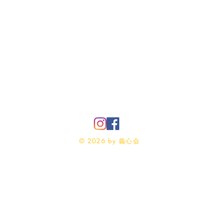
Tel: 070-9011-5822
Email:
office@gishinkai.com
© 2026
by 義心会