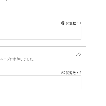
閲覧数：1
ループに参加しました。
閲覧数：2