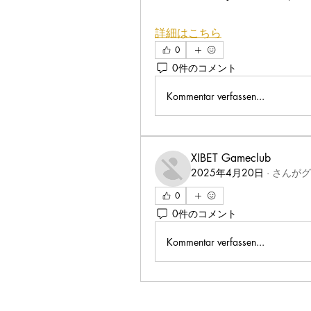
詳細はこちら
0
0件のコメント
Kommentar verfassen...
XIBET Gameclub
2025年4月20日
·
さんがグ
0
0件のコメント
Kommentar verfassen...