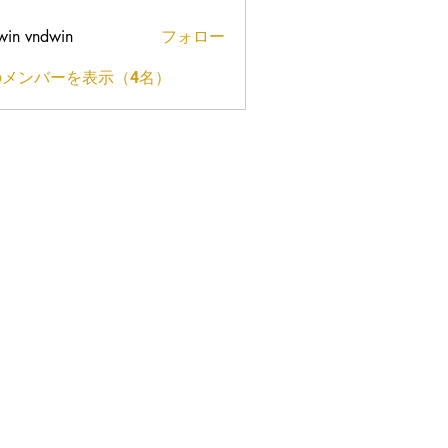
win vndwin
フォロー
のメンバーを表示（4名）