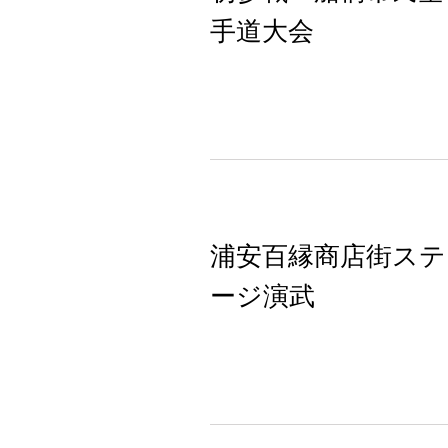
手道大会
浦安百縁商店街ステ
ージ演武