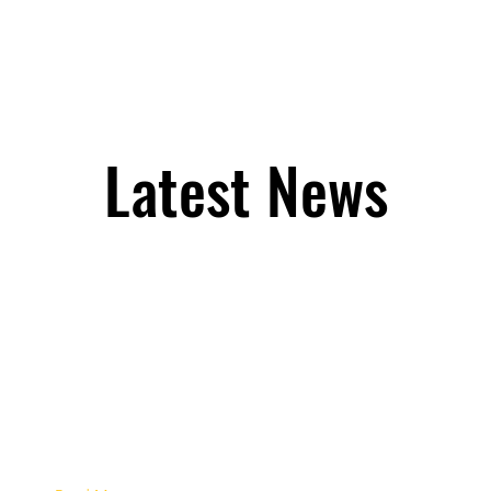
ホーム
理念
指導者
News
料金
見学
Latest News