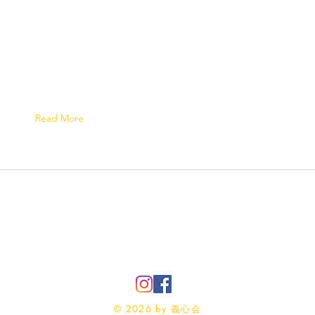
Read More
Tel: 070-9011-5822
Email:
office@gishinkai.com
© 2026
by 義心会