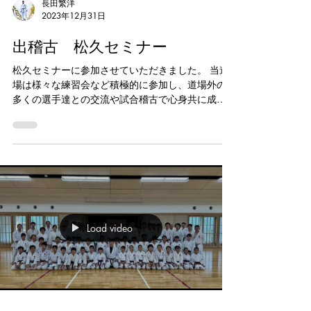
長田繁洋
2023年12月31日
出稽古 松久セミナー
松久セミナーに参加させていただきました。 当道
場は様々な練習会など積極的に参加し、道場外の
多くの選手達との交流や試合稽古で心身共に成長
する環境作りにも力を入れております。 講師の松
久先生、主催の肥沼先生、ご協力された先生方あ
りがとうございました。 義心会は道場生募集中で
す。...
Load video