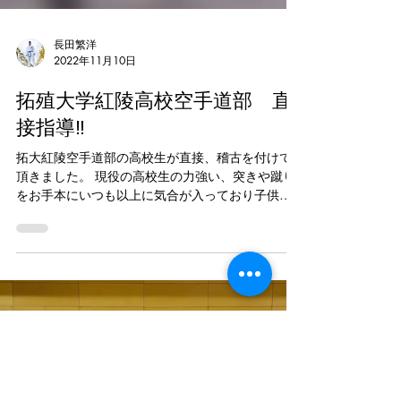
長田繁洋
2022年11月10日
拓殖大学紅陵高校空手道部 直
接指導‼
拓大紅陵空手道部の高校生が直接、稽古を付けて
頂きました。 現役の高校生の力強い、突きや蹴り
をお手本にいつも以上に気合が入っており子供達
に貴重な経験をさせられる事が出来ました。 #新
浦安#浦安市#空手道場#浦安空手#空手教室#キッ
ズ空手#空手スクール#空手キッズ#習い事#浦安...
Load video