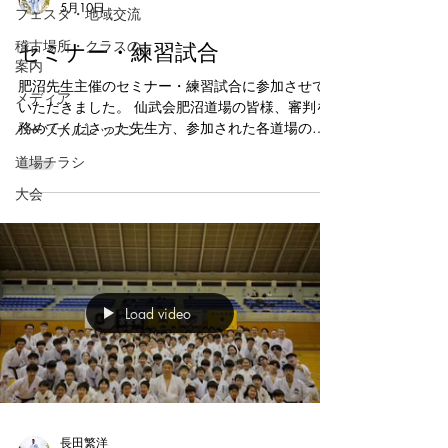
5月10日
フェスタ・地域交流
セミナー・練習試合
稽古場所・クラスの
案内
肥沼先生主催のセミナー・練習試合に参加させて
メディア
いただきました。 仙武会肥沼道場の皆様、審判を
務めてくださった先生方、参加された各道場の先
パーソナルレッスン
生方、そして対戦してくださった選手の皆様、あ
道場チラシ
りがとうございました。 【特別講師】 ■ 原田明莉
先生（現ナショナルチーム） 上級・中級クラスを
大会
ご指導いただきました。 ■ ともぞ～先生（空手
YouTuber） 初級クラスをご指導いただきました。
トップレベルの選手・指導者から直接学ぶことが
でき、子どもたちにとって大変貴重な経験となり
ました。 義心会では、定期的に出稽古や練習試合
Load video
に参加しています。 技術向上だけでなく、他道場
の仲間との交流を通じて、礼儀や社会性を育てて
います。 空手を通じて、強さだけでなく、人とし
ての成長を大切にしています。 道場生募集中で
す。 体験をご希望の方は、お気軽にお問い合わせ
ください。 #浦安空手 #新浦安習い事 #浦安習い事
#空手キッズ #義心会
長田繁洋