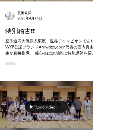
長田繁洋
2023年4月14日
特別稽古❗️❗️
空手道四大流派糸東流 世界チャンピオンであり
WKF公認ブランドArawazaJapan代表の西内真由先
生が直接指導。 義心会は定期的に特別講師を招い
て、色々な経験が出来る道場です。 海外で培った
トレーニングを楽しく行って頂きました。...
Load video