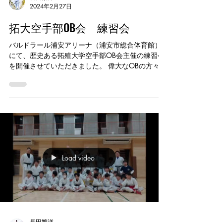
2024年2月27日
拓大空手部OB会 練習会
バルドラール浦安アリーナ（浦安市総合体育館）
にて、歴史ある拓殖大学空手部OB会主催の練習会
を開催させていただきました。 偉大なOBの方々が
指導する全国の道場から大勢の空手家に参加いた
だきました。 参加された選手、保護者様、
OB•OGの皆様、一般社団法人浦安市スポーツ協会
様、...
Load video
長田繁洋