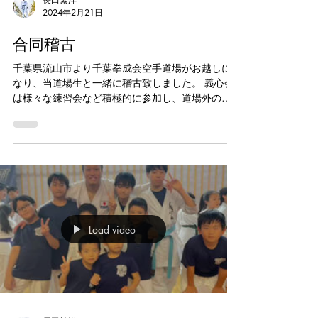
2024年2月21日
合同稽古
千葉県流山市より千葉拳成会空手道場がお越しに
なり、当道場生と一緒に稽古致しました。 義心会
は様々な練習会など積極的に参加し、道場外の多
くの選手達との交流や試合稽古で心身共に成長す
る環境作りにも力を入れております。 道場生募集
中です。 お気軽に問い合わせ下さい。...
Load video