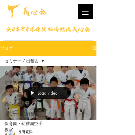
ブログ
セミナー / 出稽古
全ての記事
空手初心者の方はこ
ちらをご覧くださ
Load video
い。
義心会の日常
セミナー / 出稽古
保育園・幼稚園空手
教室
長田繁洋