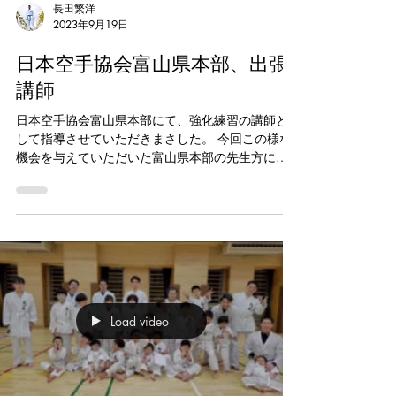
長田繁洋
2023年9月19日
日本空手協会富山県本部、出張
講師
日本空手協会富山県本部にて、強化練習の講師と
して指導させていただきまさした。 今回この様な
機会を与えていただいた富山県本部の先生方には
感謝の気持ちでいっぱいです。 基本•形とは違っ
た、楽しくもちょっぴり辛い身体の使い方をテー
マにトレーニングから組手の稽古を行いました。...
Load video