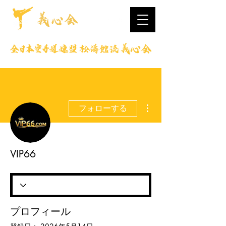
その他
フォローする
VIP66
プロフィール