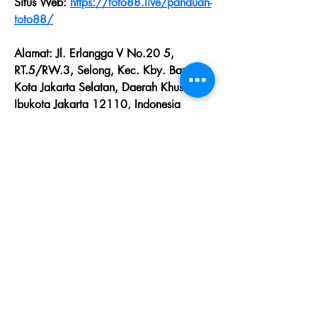
Situs Web: 
https://toto88.live/panduan-
toto88/
Alamat: Jl. Erlangga V No.20 5, 
RT.5/RW.3, Selong, Kec. Kby. Baru, 
Kota Jakarta Selatan, Daerah Khusus 
Ibukota Jakarta 12110, Indonesia
Email: toto88live@gmail.com
Hotline: 0812 3356 7990
 #TOTO88 #TOTO88Indonesia 
#TOTO88Casino #TOTO88Slot 
#TOTO88Sports #TOTO88Togel 
#TOTO88Judi #TOTO88Resmi
Tel:
070-9011-5822
Email: