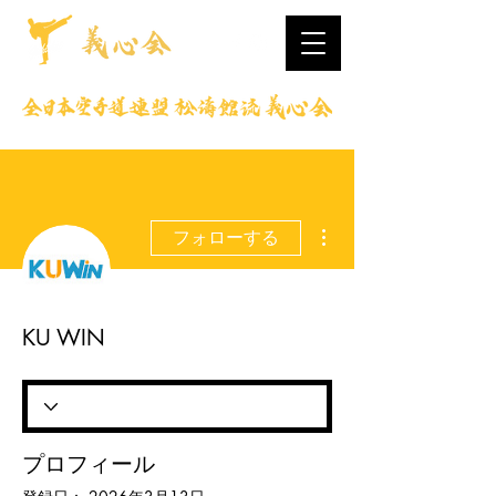
その他
フォローする
KU WIN
プロフィール