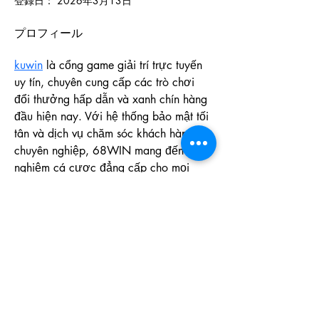
登録日： 2026年3月13日
プロフィール
kuwin
 là cổng game giải trí trực tuyến 
uy tín, chuyên cung cấp các trò chơi 
đổi thưởng hấp dẫn và xanh chín hàng 
đầu hiện nay. Với hệ thống bảo mật tối 
tân và dịch vụ chăm sóc khách hàng 
chuyên nghiệp, 68WIN mang đến trải 
nghiệm cá cược đẳng cấp cho mọi 
người chơi. Tham gia ngay để khám 
phá kho trò chơi đa dạng cùng những 
khuyến mãi cực khủng mỗi ngày.
Tel:
070-9011-5822
Email:
office@gishinkai.com