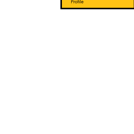
Profile