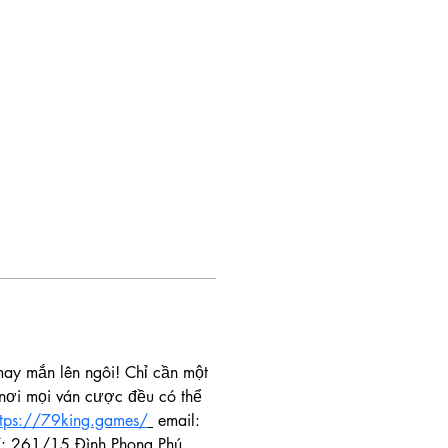
ログイン
 / 体験
ブログ
More
may mắn lên ngôi! Chỉ cần một 
 nơi mọi ván cược đều có thể 
ttps://79king.games/
 email: 
 261/15 Đình Phong Phú, 