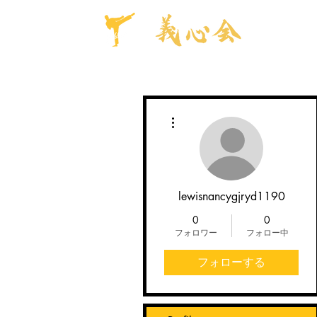
その他
lewisnancygjryd1190
0
0
フォロワー
フォロー中
フォローする