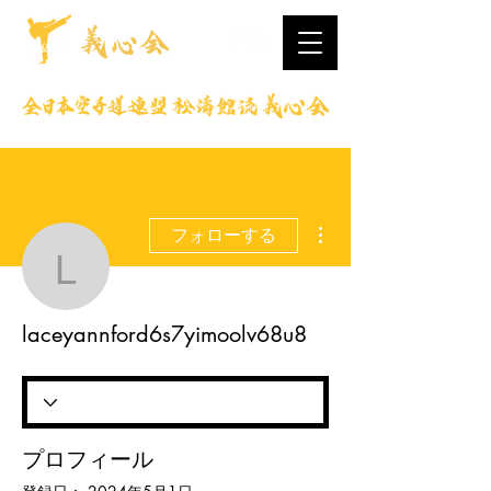
その他
フォローする
laceyannford6s7yimool
laceyannford6s7yimoolv68u8
プロフィール