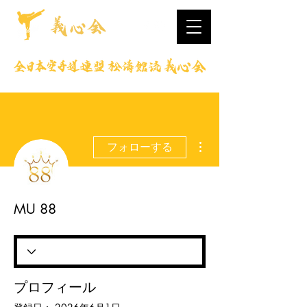
その他
フォローする
MU 88
プロフィール