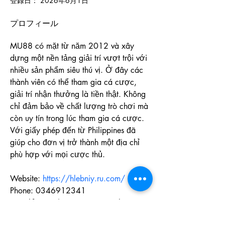
登録日： 2026年6月1日
プロフィール
MU88 có mặt từ năm 2012 và xây 
dựng một nền tảng giải trí vượt trội với 
nhiều sản phẩm siêu thú vị. Ở đây các 
thành viên có thể tham gia cá cược, 
giải trí nhận thưởng là tiền thật. Không 
chỉ đảm bảo về chất lượng trò chơi mà 
còn uy tín trong lúc tham gia cá cược. 
Với giấy phép đến từ Philippines đã 
giúp cho đơn vị trở thành một địa chỉ 
phù hợp với mọi cược thủ.
Website: 
https://hlebniy.ru.com/
Phone: 0346912341
Địa chỉ: 270/23 Hoàng Hoa Thám, 
Bình Lợi Trung, Hồ Chí Minh, Vietnam