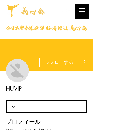
その他
フォローする
HUVIP
プロフィール