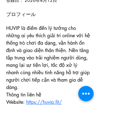
登録日： 2026年4月12日
プロフィール
HUVIP là điểm đến lý tưởng cho 
những ai yêu thích giải trí online với hệ 
thống trò chơi đa dạng, vận hành ổn 
định và giao diện thân thiện. Nền tảng 
tập trung vào trải nghiệm người dùng, 
mang lại sự tiện lợi, tốc độ xử lý 
nhanh cùng nhiều tính năng hỗ trợ giúp 
người chơi tiếp cận và tham gia dễ 
dàng.
Thông tin liên hệ
Website: 
https://huvip.fit/
Địa chỉ: 03 Phan Thanh Giản, Lái 
Thiêu, Hồ Chí Minh, Việt Nam
Hotline: 0968220193
#HUVIP #nhacaiHUVIP #linkvaoHUVIP 