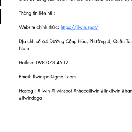
Thông tin liên hệ :
Website chính thức: 
https://llwin.spot/
Địa chỉ: số 64 Đường Cộng Hòa, Phường 4, Quận Tân B
Nam
Hotline: 098 078 4532
Email: llwinspot@gmail.com
Hastag : #llwin #llwinspot #nhacaillwin #linkllwin #tra
#llwindaga
Tel: 070-9011-5822
Email:
office@gishinkai.com