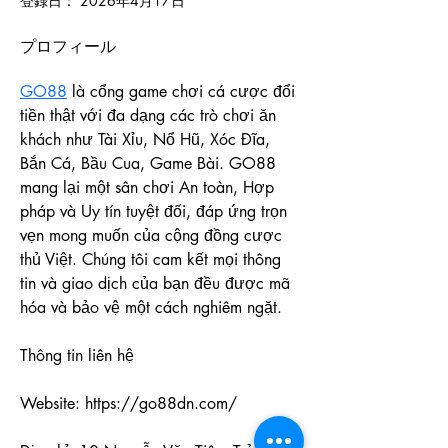
登録日： 2026年4月17日
プロフィール
GO88
 là cổng game chơi cá cược đổi 
tiền thật với đa dạng các trò chơi ăn 
khách như Tài Xỉu, Nổ Hũ, Xóc Đĩa, 
Bắn Cá, Bầu Cua, Game Bài. GO88 
mang lại một sân chơi An toàn, Hợp 
pháp và Uy tín tuyệt đối, đáp ứng trọn 
vẹn mong muốn của cộng đồng cược 
thủ Việt. Chúng tôi cam kết mọi thông 
tin và giao dịch của bạn đều được mã 
hóa và bảo vệ một cách nghiêm ngặt.
Thông tin liên hệ
Website: https://go88dn.com/