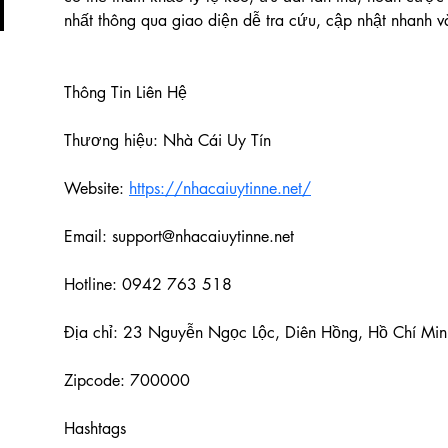
nhất thông qua giao diện dễ tra cứu, cập nhật nhanh và 
Thông Tin Liên Hệ
Thương hiệu: Nhà Cái Uy Tín
Website: 
https://nhacaiuytinne.net/
Email: support@nhacaiuytinne.net
Hotline: 0942 763 518
Địa chỉ: 23 Nguyễn Ngọc Lộc, Diên Hồng, Hồ Chí Min
Zipcode: 700000
Hashtags