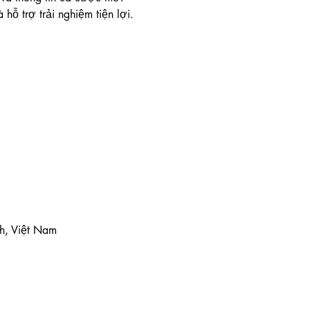
hỗ trợ trải nghiệm tiện lợi.
h, Việt Nam