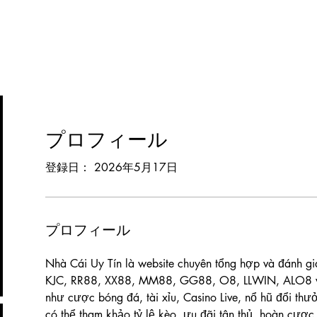
ホーム
理念
指導者
News
料金
見学
プロフィール
登録日： 2026年5月17日
プロフィール
Nhà Cái Uy Tín là website chuyên tổng hợp và đánh gi
KJC, RR88, XX88, MM88, GG88, O8, LLWIN, ALO8 vớ
như cược bóng đá, tài xỉu, Casino Live, nổ hũ đổi th
có thể tham khảo tỷ lệ kèo, ưu đãi tân thủ, hoàn cược