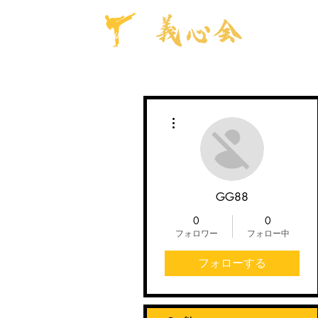
その他
GG88
0
0
フォロワー
フォロー中
フォローする