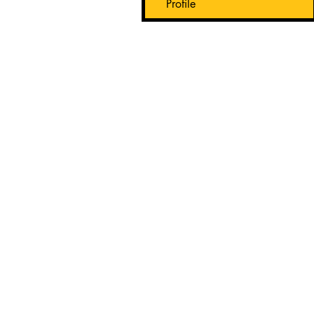
Profile