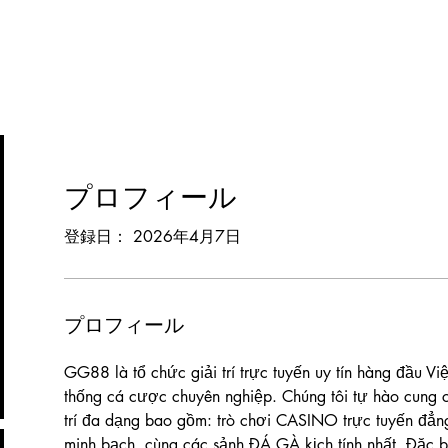
ホーム
理念
指導者
News
料金
見学
プロフィール
登録日： 2026年4月7日
プロフィール
GG88 là tổ chức giải trí trực tuyến uy tín hàng đầu Vi
thống cá cược chuyên nghiệp. Chúng tôi tự hào cung 
trí đa dạng bao gồm: trò chơi CASINO trực tuyến đẳng
minh bạch, cùng các sảnh ĐÁ GÀ kịch tính nhất. Đặc