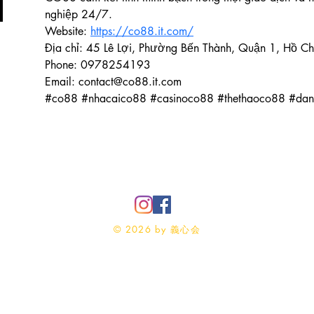
nghiệp 24/7.
Website: 
https://co88.it.com/
Địa chỉ: 45 Lê Lợi, Phường Bến Thành, Quận 1, Hồ Ch
Phone: 0978254193
Email: contact@co88.it.com
#co88 #nhacaico88 #casinoco88 #thethaoco88 #da
Tel: 070-9011-5822
Email:
office@gishinkai.com
© 2026
by 義心会