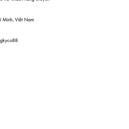
í Minh, Việt Nam
ngkyco88