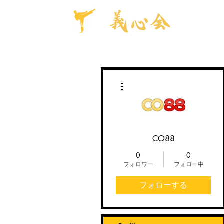
その他
CO88
0
0
フォロワー
フォロー中
フォローする