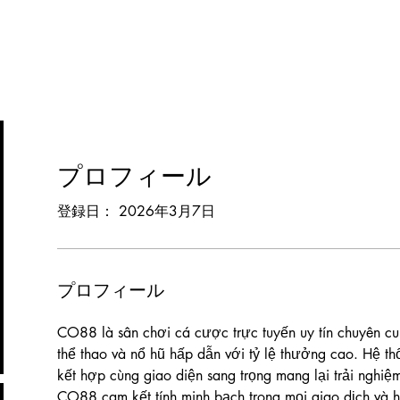
ホーム
理念
指導者
News
料金
見学
プロフィール
登録日： 2026年3月7日
プロフィール
CO88 là sân chơi cá cược trực tuyến uy tín chuyên cun
thể thao và nổ hũ hấp dẫn với tỷ lệ thưởng cao. Hệ t
kết hợp cùng giao diện sang trọng mang lại trải nghiệ
CO88 cam kết tính minh bạch trong mọi giao dịch và h