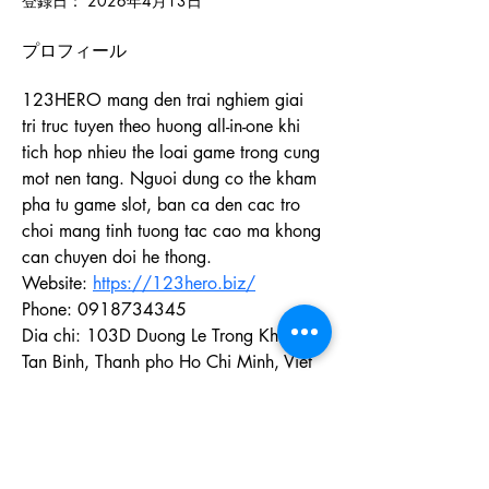
登録日： 2026年4月13日
プロフィール
123HERO mang den trai nghiem giai 
tri truc tuyen theo huong all-in-one khi 
tich hop nhieu the loai game trong cung 
mot nen tang. Nguoi dung co the kham 
pha tu game slot, ban ca den cac tro 
choi mang tinh tuong tac cao ma khong 
can chuyen doi he thong.
Website: 
https://123hero.biz/
Phone: 0918734345
Dia chi: 103D Duong Le Trong Khanh, 
Tan Binh, Thanh pho Ho Chi Minh, Viet 
Nam
Tags: #123HEROGame 
#DangKy123HERO 
#LinkVao123HERO #123HEROCasino 