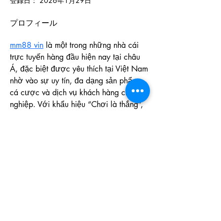
登録日： 2026年1月29日
プロフィール
mm88 vin
 là một trong những nhà cái 
trực tuyến hàng đầu hiện nay tại châu 
Á, đặc biệt được yêu thích tại Việt Nam 
nhờ vào sự uy tín, đa dạng sản phẩm 
cá cược và dịch vụ khách hàng chuyên 
nghiệp. Với khẩu hiệu “Chơi là thắng”, 
MM88 không ngừng nâng cấp hệ thống 
và mở rộng thị trường nhằm mang lại 
trải nghiệm tốt nhất cho người chơi.
Tel:
070-9011-5822
Email:
office@gishinkai.com