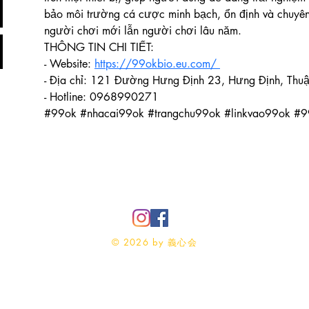
bảo môi trường cá cược minh bạch, ổn định và chuyên
người chơi mới lẫn người chơi lâu năm.
THÔNG TIN CHI TIẾT: 
- Website: 
https://99okbio.eu.com/ 
- Địa chỉ: 121 Đường Hưng Định 23, Hưng Định, Thu
- Hotline: 0968990271
#99ok #nhacai99ok #trangchu99ok #linkvao99ok #
Tel: 070-9011-5822
Email:
office@gishinkai.com
© 2026
by 義心会