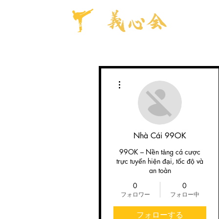
その他
Nhà Cái 99OK
99OK – Nền tảng cá cược
trực tuyến hiện đại, tốc độ và
an toàn
0
0
フォロワー
フォロー中
フォローする