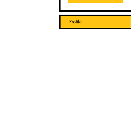
Profile