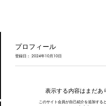
ホーム
理念
指導者
News
料金
見学
プロフィール
登録日： 2024年10月10日
表示する内容はまだあ
このサイト会員が自己紹介を追加する