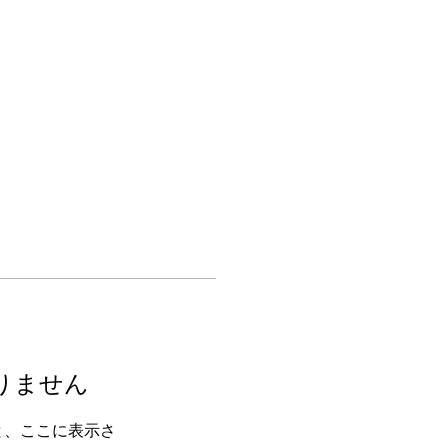
ログイン
 / 体験
ブログ
More
りません
と、ここに表示さ