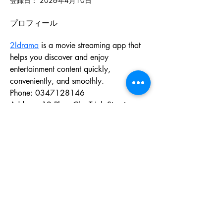
登録日： 2026年4月10日
プロフィール
2ldrama
 is a movie streaming app that 
helps you discover and enjoy 
entertainment content quickly, 
conveniently, and smoothly.
Phone: 0347128146
Address: 12 Phan Chu Trinh Street, 
Quang Trung Ward, Ha Dong District, 
Hanoi, Vietnam
Tel:
070-9011-5822
Email:
office@gishinkai.com
© 2026
by 義心会