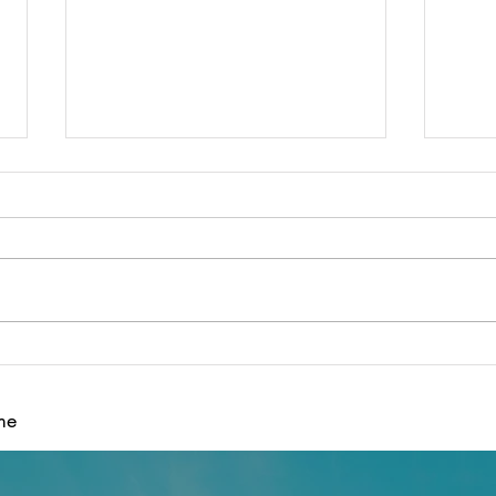
組手稽古について
BEST
手教
me