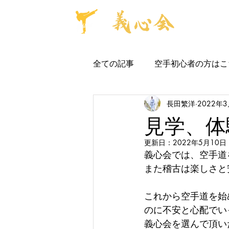
全ての記事
空手初心者の方はこ
長田繁洋
2022年
保育園・幼稚園空手教室
見学、体
更新日：
2022年5月10日
パーソナルレッスン
道場
義心会では、空手道
また稽古は楽しさと
これから空手道を始
のに不安と心配でい
義心会を選んで頂い