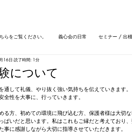
ホーム
理念
指導者
News
料金
見学
ちらをご覧ください。
義心会の日常
セミナー / 出
3月16日
読了時間: 1分
フェスタ・地域交流
稽古場所・クラスの案内
メディ
験について
チラシ
大会
を通して礼儀、やり抜く強い気持ちを伝えていきます。
安全性を大事に、行っていきます。
める方、初めての環境に飛び込む方、保護者様は大切な
っぱいだと思います。私はこれもご縁だと考えており、
た事に感謝しながら大切に指導させていただきます。