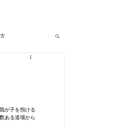
ログイン
 / 体験
ブログ
More
稽古
ア
我が子を預ける
数ある道場から