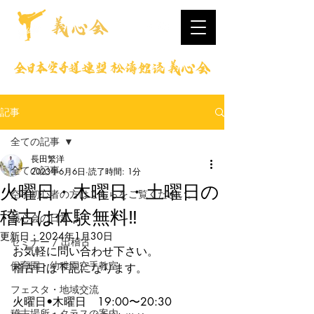
記事
全ての記事
長田繁洋
全ての記事
2023年6月6日
読了時間: 1分
火曜日・木曜日・土曜日の
空手初心者の方はこちらをご覧ください。
稽古は体験無料‼
義心会の日常
更新日：
2024年1月30日
セミナー / 出稽古
お気軽に問い合わせ下さい。
保育園・幼稚園空手教室
稽古日は下記になります。
フェスタ・地域交流
火曜日•木曜日　19:00〜20:30
稽古場所・クラスの案内