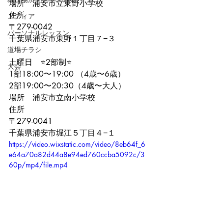
場所　浦安市立東野小学校
住所
メディア
〒279-0042 
パーソナルレッスン
千葉県浦安市東野１丁目７−３
道場チラシ
土曜日　⭐️2部制⭐️
大会
1部18:00〜19:00 （4歳〜6歳）
2部19:00〜20:30（4歳〜大人）
場所　浦安市立南小学校
住所
〒279-0041
千葉県浦安市堀江５丁目４−１
https://video.wixstatic.com/video/8eb64f_6
e64a70a82d44a8e94ed760ccba5092c/3
60p/mp4/file.mp4