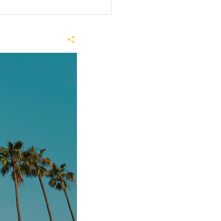
やす百縁商店街 ステージ