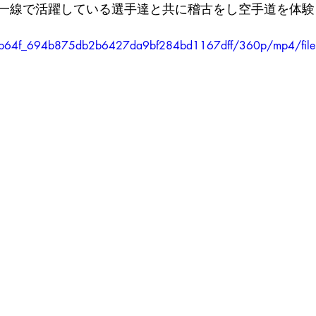
一線で活躍している選手達と共に稽古をし空手道を体験
o/8eb64f_694b875db2b6427da9bf284bd1167dff/360p/mp4/fil