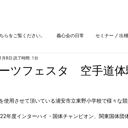
ホーム
理念
指導者
News
料金
見学
ちらをご覧ください。
義心会の日常
セミナー / 出
11月8日
読了時間: 1分
フェスタ・地域交流
稽古場所・クラスの案内
メディ
ーツフェスタ 空手道体
チラシ
大会
を使用させて頂いている浦安市立東野小学校で様々な競
022年度インターハイ・国体チャンピオン、関東国体団