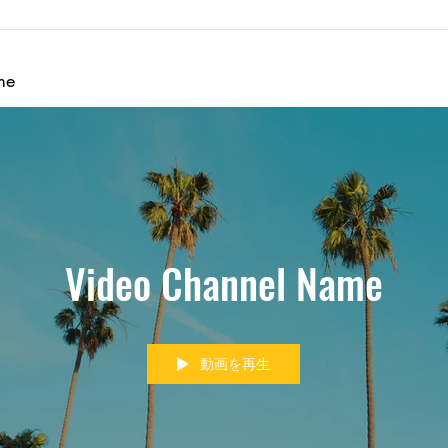
浦安百縁商店街ステージ演武
うら
出演
me
Video Channel Name
動画を再生