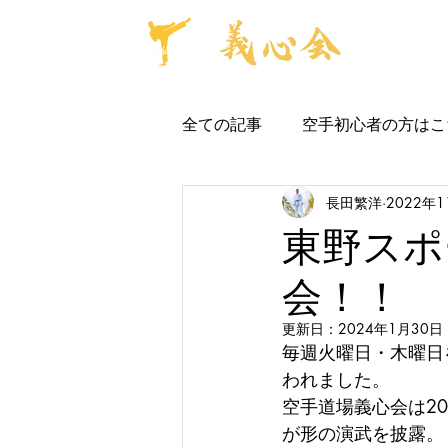
全ての記事
空手初心者の方はこ
長田繁洋
2022年
保育園・幼稚園空手教室
東野スポ
会！！
パーソナルレッスン
道場
更新日：
2024年1月30日
毎週火曜日・木曜日
われました。
空手道場義心会は2
が形の演武を披露。