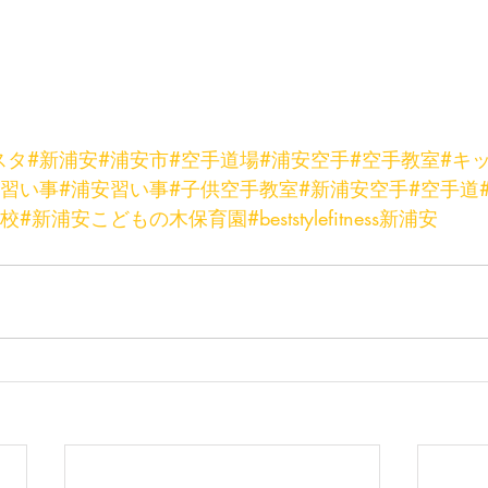
スタ
#新浦安
#浦安市
#空手道場
#浦安空手
#空手教室
#キ
#習い事
#浦安習い事
#子供空手教室
#新浦安空手
#空手道
学校
#新浦安こどもの木保育園
#beststylefitness新浦安