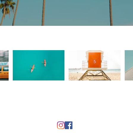
Tel: 070-9011-5822
Email:
office@gishinkai.com