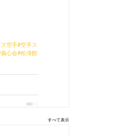
ッズ空手
#空手ス
#義心会
#松濤館
すべて表示