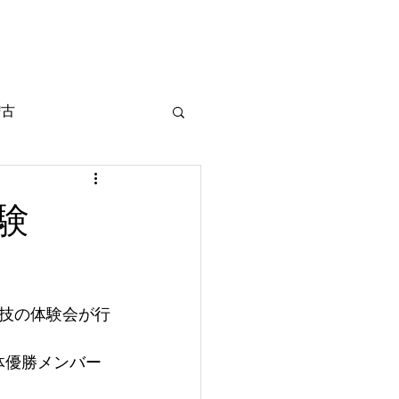
ログイン
 / 体験
ブログ
More
稽古
ア
験
技の体験会が行
体優勝メンバー