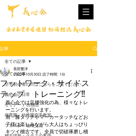
記事
全ての記事
長田繁洋
全ての記事
2022年10月30日
読了時間: 1分
フットワーク・サイドス
空手初心者の方はこちらをご覧ください。
テップ トレーニング!!
義心会の日常
義心会では足腰強化の為、様々なトレ
セミナー / 出稽古
ーニングを行います。
保育園・幼稚園空手教室
肩・膝タッチやマーカータッチなどお
子様は楽しみながら大人はちょっぴり
フェスタ・地域交流
キツイ稽古です。全員で切磋琢磨し稽
稽古場所・クラスの案内