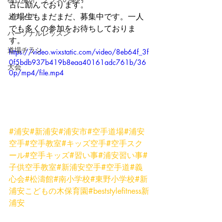
古に励んでおります。
メディア
道場生もまだまだ、募集中です。一人
でも多くの参加をお待ちしておりま
パーソナルレッスン
す。
道場チラシ
https://video.wixstatic.com/video/8eb64f_3f
0f5bdb937b419b8eaa40161adc761b/36
大会
0p/mp4/file.mp4
#浦安
#新浦安
#浦安市
#空手道場
#浦安
空手
#空手教室
#キッズ空手
#空手スク
ール
#空手キッズ
#習い事
#浦安習い事
#
子供空手教室
#新浦安空手
#空手道
#義
心会
#松濤館
#南小学校
#東野小学校
#新
浦安こどもの木保育園
#beststylefitness新
浦安