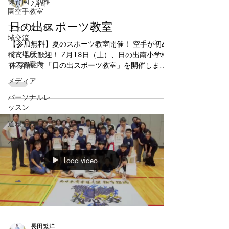
保育園・幼稚
7月8日
園空手教室
日の出スポーツ教室
フェスタ・地
域交流
【参加無料】夏のスポーツ教室開催！ 空手が初め
稽古場所・ク
てでも大歓迎！ 7月18日（土）、日の出南小学校
ラスの案内
体育館にて「日の出スポーツ教室」を開催しま
す！ 「習い事を始めてみたい」 「身体を動かすの
メディア
が好き」 「礼儀や集中力を身につけたい」 そんな
パーソナルレ
お子様におすすめの体験イベントです。 義心会に
ッスン
よる演武も実施！ 基本・形・組手を通じて、空手
の魅力や子ども達の成長した姿をぜひご覧くださ
道場チラシ
い。 普段見学されている保護者の皆様も、お子様
大会
と一緒に汗を流しながらお楽しみいただけます。
【日時】 7月18日（土） 【会場】 日の出南小学校
Load video
体育館 【住所】 〒279-0013 千葉県浦安市日の出
5-4-4 【スケジュール】 ■13:00〜13:40 幼年体験
会（年少〜年長） ■14:15〜14:30 義心会演武
（基本・形・組手） ■15:00〜16:00 小学生以上体
験会 【参加費】 無料 ご家族やお友達をお誘い合わ
せのうえ、ぜひお気軽にご参加ください！ 皆様の
ご参加をお待ちしております。 #浦安空手 #新浦安
長田繁洋