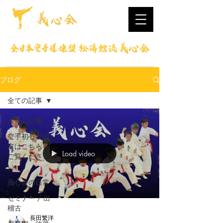
ブログ
全ての記事
全ての記事
空手初心者の
方はこちらを
Load video
ご覧くださ
い。
義心会の日常
セミナー / 出
稽古
長田繁洋