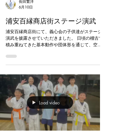
空手キッズ
長田繁洋
6月10日
浦安百縁商店街ステージ演武
浦安百縁商店街にて、義心会の子供達がステージ
演武を披露させていただきました。 日頃の稽古で
積み重ねてきた基本動作や団体形を通じて、空手
の魅力と子供達の成長した姿を地域の皆様にお届
けする機会となりました。 緊張していた子もいま
したが、一人ひとりが最後まで全力で演武し、仲
間と心を一つにしてやり遂げる姿を見せてくれま
した。 この経験は、子供達にとって大きな自信と
なり、素晴らしい思い出になったことと思いま
す。 ご観覧いただいた皆様、運営関係者の皆様、
貴重な機会をいただきありがとうございました。
Load video
これからも空手を通じて、礼儀や努力することの
大切さを伝えながら、子供達と共に成長してまい
ります。 #義心会 #浦安空手 #浦安百縁商店街 #空
手キッズ #習い事浦安