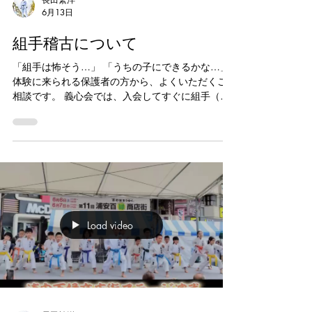
6月13日
空手キッズ
組手稽古について
「組手は怖そう…」 「うちの子にできるかな…」
体験に来られる保護者の方から、よくいただくご
相談です。 義心会では、入会してすぐに組手（試
合形式の稽古）を行うことはありません。 まずは
礼儀や挨拶、立ち方・構え方・基本動作などをし
っかり身につけることから始めます。 その後、一
人ひとりの成長に合わせて段階的に組手の稽古へ
進み、道場内での試合形式の練習、練習試合、大
会出場へとステップアップしていきます。 「勝つ
こと」だけを目的にするのではなく、相手を思い
やる心やチャレンジする勇気、自分自身と向き合
Load video
う強さを育てることを大切にしています。 初めて
のお子様でも安心して取り組める環境を整えてお
りますので、ぜひ一度体験にお越しください。 義
心会では、礼儀・努力・思いやりを大切にしなが
ら、子供たちの成長を全力でサポートしていま
す。 #義心会 #浦安空手 #空手教室 #習い事浦安 #