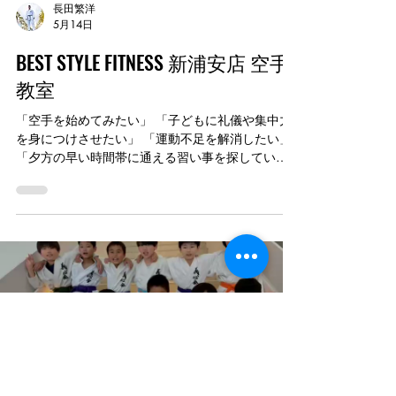
長田繁洋
5月14日
BEST STYLE FITNESS 新浦安店 空手
教室
「空手を始めてみたい」 「子どもに礼儀や集中力
を身につけさせたい」 「運動不足を解消したい」
「夕方の早い時間帯に通える習い事を探してい
る」 そんな方におすすめの空手教室です。 空手を
通じて、 ・礼儀、あいさつ ・集中力 ・体幹、バラ
ンス能力 ・挑戦する心 を育てます。 4歳から大人
まで参加可能。 初心者の方、親子での参加も歓迎
です。 16時30分から始まるクラスもあり、 幼稚
園・保育園・学校帰りに通いやすい時間帯です。
【入門クラス】 水曜日 16:30〜17:30 金曜日
16:30〜17:30 【初級クラス】 月曜日 16:30〜
Load video
18:00 木曜日 16:45〜18:15 【合同クラス】 水曜
日 17:30〜19:00 【会場】 BEST STYLE FITNESS 新
浦安店 【住所】 〒279-0013 千葉県浦安市日の出
5-7-3 【体験レッスン】 1回 1,100円（税込） DM