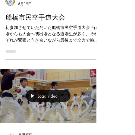
6月19日
習い事 #浦安市習い事 #空手体験 #小学生習い事
船橋市民空手道大会
初参加させていただいた船橋市民空手道大会 当道
場からも大会へ初出場となる道場生が多く、それ
ぞれが緊張と向き合いながら最後まで全力で挑戦
しました。 入賞した人も、悔しい思いをした人も
いましたが、大会という舞台で挑戦した経験は今
後の大きな成長につながると思います。 また、応
援や仲間への声掛けなど、チームとしての姿勢も
素晴らしかったです。一人で戦う個人戦ではあり
ますが、仲間の頑張りを応援し、支え合う姿に成
長を感じました。 対戦してくださった選手の皆
様、各道場の先生方、公平な判定で大会を支えて
Load video
くださった審判の先生方に心より感謝申し上げま
す。 大会運営に携わってくださった皆様、ありが
とうございました。 また、温かくサポートしてく
ださった保護者の皆様にも感謝申し上げます。 今
回見つかった課題をこれからの稽古に活かし、次
の目標に向けてまた頑張っていきましょう。 #浦
安空手 #新浦安習い事 #浦安市習い事 #空手教室 #
長田繁洋