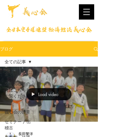
ブログ
全ての記事
全ての記事
空手初心者の
方はこちらを
Load video
ご覧くださ
い。
義心会の日常
セミナー / 出
稽古
長田繁洋