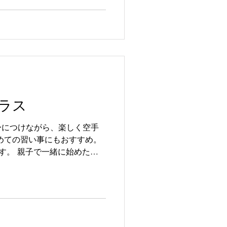
な子供達も、この日のために
是非、会場で温かい応援をお
】12:55〜（約10分） 【場
らやす百縁商店街 #浦安イベン
浦安
ラス
身につけながら、楽しく空手
めての習い事にもおすすめ。
す。 親子で一緒に始めたい
に触れてみたい大人の方にも
迎。体験も受付中です。 ■会
9-0041千葉県浦安市堀江５丁
〜19:00 空手道場 義心会 #浦
 #習い事 #空手道場