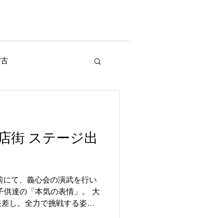
ログイン
 / 体験
ブログ
More
稽古
ア
店街 ステージ出
前にて、義心会の演武を行い
子供達の「本気の表情」。 大
眼差し。全力で挑戦する姿。
努力を、10分間の演武に込