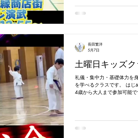
めて披露いたします。 小さ
一生懸命頑張っています。 
願いいたします。 【出演時間
所】東西線 浦安駅前 #う
ト #浦安駅 #浦安 #新
長田繁洋
5月7日
土曜日キッズク
礼儀・集中力・基礎体力を
を学べるクラスです。 はじ
4歳から大人まで参加可能で
方や、運動不足解消・武道
おすすめです。 初心者大歓
場 浦安市立 南小学校 〒27
目４−1 ■日時 土曜日18:00
安空手 #新浦安 #空手キッズ