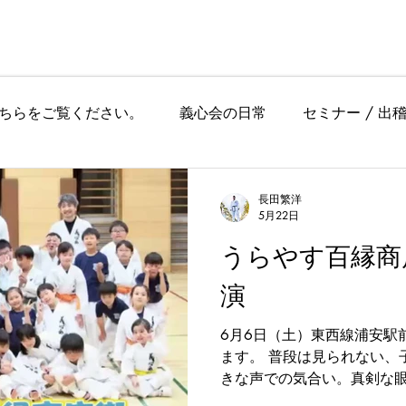
ホーム
理念
指導者
News
料金
見学
ちらをご覧ください。
義心会の日常
セミナー / 出
フェスタ・地域交流
稽古場所・クラスの案内
メディ
長田繁洋
5月22日
うらやす百縁商
チラシ
大会
演
6月6日（土）東西線浦安駅
ます。 普段は見られない、
きな声での気合い。真剣な
日々の稽古で積み重ねてきた