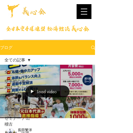
ブログ
全ての記事
全ての記事
空手初心者の
方はこちらを
Load video
ご覧くださ
い。
義心会の日常
セミナー / 出
稽古
長田繁洋